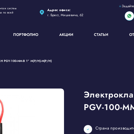
Задайте
нтаж систем
Адрес офиса:
ва по всей
г. Брест, Мицкевича, 62
ПОРТФОЛИО
АКЦИИ
СТАТЬИ
О
 PGV-100-MM-B 1″ М(P/H)-M(P/H)
Электрокла
PGV-100-MM
Страна производи