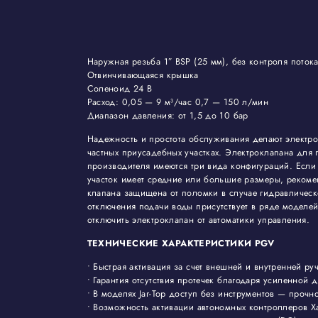
Наружная резьба 1″ BSP (25 мм), без контроля поток
Отвинчивающаяся крышка
Соленоид 24 В
Расход: 0,05 — 9 м³/час 0,7 — 150 л/мин
Диапазон давления: от 1,5 до 10 бар
Надежность и простота обслуживания делают электр
частных приусадебных участках. Электроклапана для 
производителя имеются три вида конфигураций. Если 
участок имеет средние или большие размеры, реком
клапана защищена от поломки в случае гидравлическ
отключения подачи воды присутствует в ряде моделей
отключить электроклапан от автоматики управления.
ТЕХНИЧЕСКИЕ ХАРАКТЕРИСТИКИ PGV
• Быстрая активация за счет внешней и внутренней ру
• Гарантия отсутствия протечек благодаря усиленной 
• В моделях Jar-Top доступ без инструментов — проч
• Возможность активации автономных контроллеров 