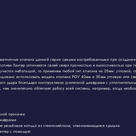
а
омагнитные клапана данной серии самыми востребованными при создании 
полива Хантер отличаются своей сверх прочностью и выносливостью при л
участок небольшой, то применим любой тип клапана на 25мм: угловой, с
ендовано использовать модель клапана PGV 40мм и 50мм угловую или сф
ого удара благодаря конструктивно усиленной диафрагме с уплотнительн
, чем значительно облегчает работу всей системы, например, когда необх
чной прокачки
диафрагме
ное резьбовое кольцо из стеклонейлона, отвинчивающаяся крышка
Хантер с помощью